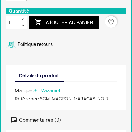
Quantité

favorite_border
AJOUTER AU PANIER
Politique retours
Détails du produit
Marque
SC Mazamet
Référence
SCM-MACRON-MARACAS-NOIR
Commentaires (0)