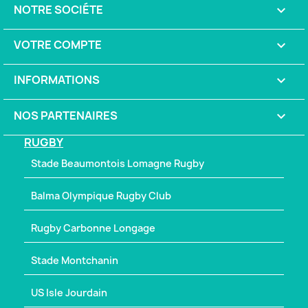
NOTRE SOCIÉTE

VOTRE COMPTE

INFORMATIONS
keyboard_arrow_down
NOS PARTENAIRES

RUGBY
Stade Beaumontois Lomagne Rugby
Balma Olympique Rugby Club
Rugby Carbonne Longage
Stade Montchanin
US Isle Jourdain