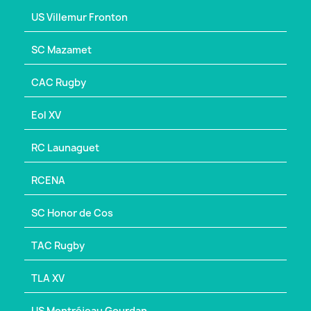
US Villemur Fronton
SC Mazamet
CAC Rugby
Eol XV
RC Launaguet
RCENA
SC Honor de Cos
TAC Rugby
TLA XV
US Montréjeau Gourdan