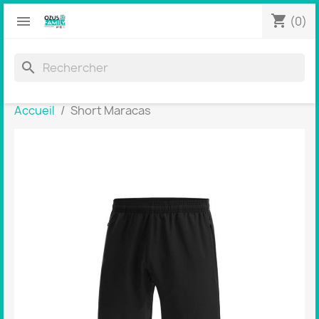
shopping_cart


(0)
search
Accueil
Short Maracas