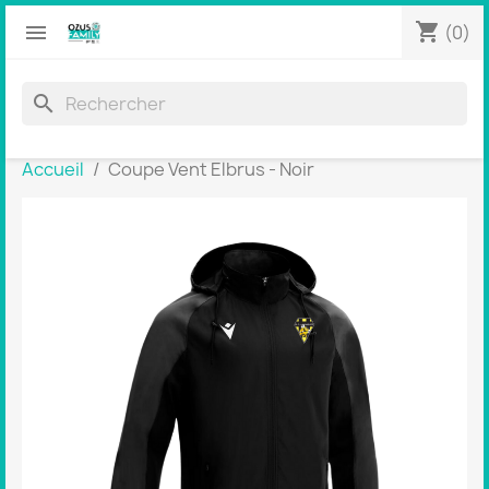
shopping_cart


(0)
search
Accueil
Coupe Vent Elbrus - Noir