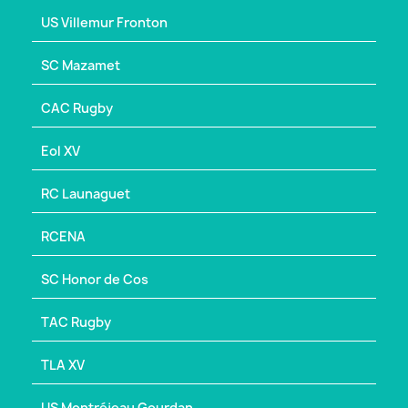
US Villemur Fronton
SC Mazamet
CAC Rugby
Eol XV
RC Launaguet
RCENA
SC Honor de Cos
TAC Rugby
TLA XV
US Montréjeau Gourdan