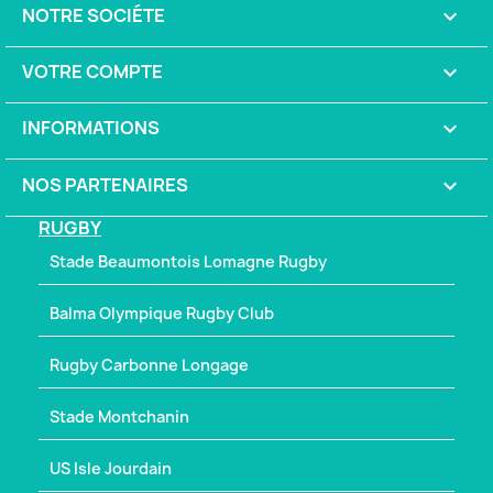
NOTRE SOCIÉTE

VOTRE COMPTE

INFORMATIONS
keyboard_arrow_down
NOS PARTENAIRES

RUGBY
Stade Beaumontois Lomagne Rugby
Balma Olympique Rugby Club
Rugby Carbonne Longage
Stade Montchanin
US Isle Jourdain