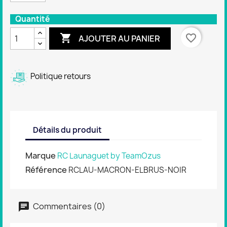
Quantité

favorite_border
AJOUTER AU PANIER
Politique retours
Détails du produit
Marque
RC Launaguet by TeamOzus
Référence
RCLAU-MACRON-ELBRUS-NOIR
Commentaires (0)