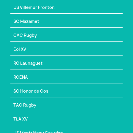
US Villemur Fronton
SC Mazamet
CAC Rugby
Eol XV
RC Launaguet
RCENA
SC Honor de Cos
TAC Rugby
TLA XV
US Montréjeau Gourdan