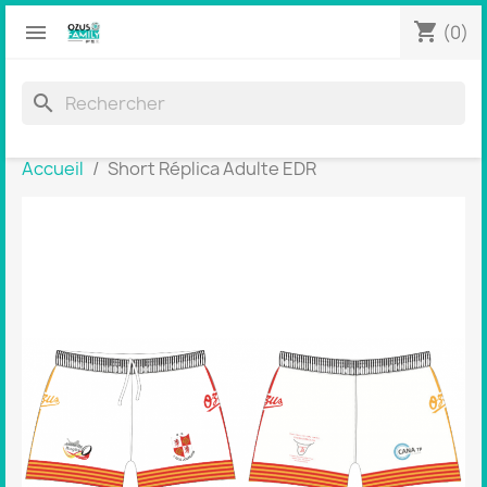
shopping_cart


(0)
search
Accueil
Short Réplica Adulte EDR