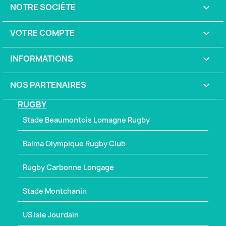
NOTRE SOCIÉTE

VOTRE COMPTE

INFORMATIONS
keyboard_arrow_down
NOS PARTENAIRES

RUGBY
Stade Beaumontois Lomagne Rugby
Balma Olympique Rugby Club
Rugby Carbonne Longage
Stade Montchanin
US Isle Jourdain