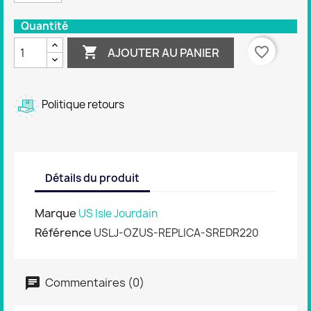
Quantité

favorite_border
AJOUTER AU PANIER
Politique retours
Détails du produit
Marque
US Isle Jourdain
Référence
USLJ-OZUS-REPLICA-SREDR220
Commentaires (0)