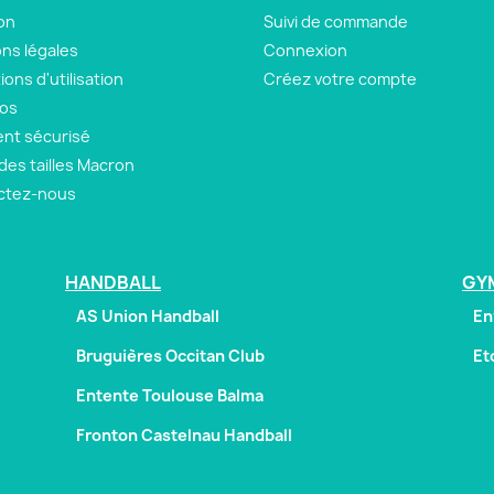
son
Suivi de commande
ns légales
Connexion
ions d'utilisation
Créez votre compte
pos
nt sécurisé
des tailles Macron
ctez-nous
HANDBALL
GY
AS Union Handball
En
Bruguières Occitan Club
Et
Entente Toulouse Balma
Fronton Castelnau Handball