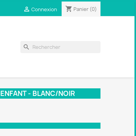
shopping_cart

Panier
(0)
Connexion
search
 ENFANT - BLANC/NOIR