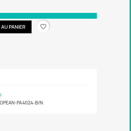
favorite_border
 AU PANIER
s
OPEAN-PA4024-B/N