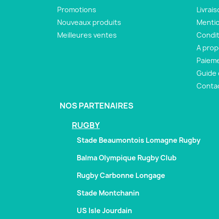
Promotions
Livrai
Nouveaux produits
Mentio
Meilleures ventes
Condit
A pro
Paieme
Guide 
Conta
NOS PARTENAIRES
RUGBY
Stade Beaumontois Lomagne Rugby
Balma Olympique Rugby Club
Rugby Carbonne Longage
Stade Montchanin
US Isle Jourdain