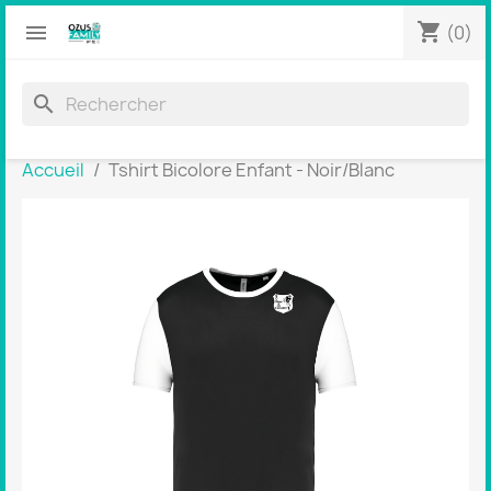
shopping_cart


(0)
search
Accueil
Tshirt Bicolore Enfant - Noir/Blanc