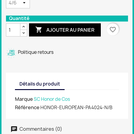
Quantité

favorite_border
AJOUTER AU PANIER
Politique retours
Détails du produit
Marque
SC Honor de Cos
Référence
HONOR-EUROPEAN-PA4024-N/B
Commentaires (0)