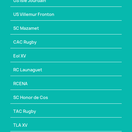
US Isle Jourdain
US Villemur Fronton
SC Mazamet
CAC Rugby
Eol XV
RC Launaguet
RCENA
SC Honor de Cos
TAC Rugby
TLA XV