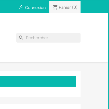
shopping_cart

Panier
(0)
Connexion
search