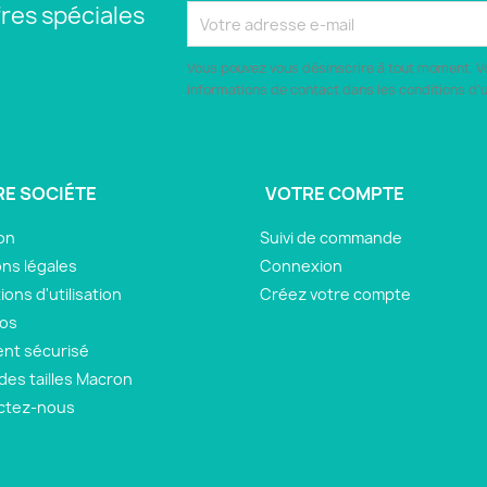
res spéciales
Vous pouvez vous désinscrire à tout moment. V
informations de contact dans les conditions d'ut
E SOCIÉTE
VOTRE COMPTE
son
Suivi de commande
ns légales
Connexion
ions d'utilisation
Créez votre compte
pos
nt sécurisé
des tailles Macron
ctez-nous