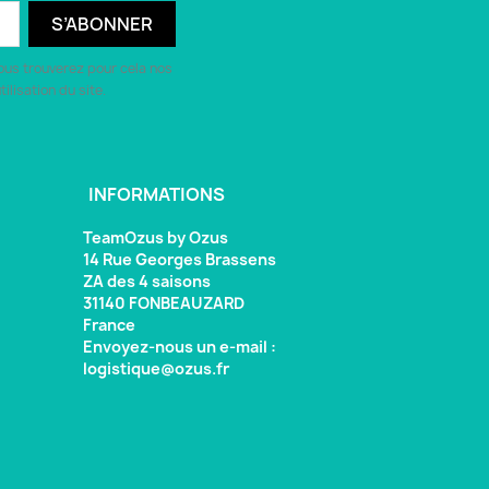
ous trouverez pour cela nos
ilisation du site.
INFORMATIONS
TeamOzus by Ozus
14 Rue Georges Brassens
ZA des 4 saisons
31140 FONBEAUZARD
France
Envoyez-nous un e-mail :
logistique@ozus.fr