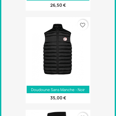
26,50 €
favorite_border
Doudoune Sans Manche - Noir
35,00 €