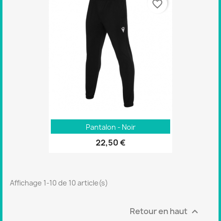
favorite_border
Pantalon - Noir
22,50 €
Affichage 1-10 de 10 article(s)
Retour en haut
