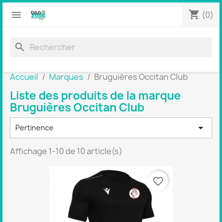
shopping_cart


(0)
search
Accueil
Marques
Bruguières Occitan Club
Liste des produits de la marque
Bruguières Occitan Club

Pertinence
Affichage 1-10 de 10 article(s)
favorite_border