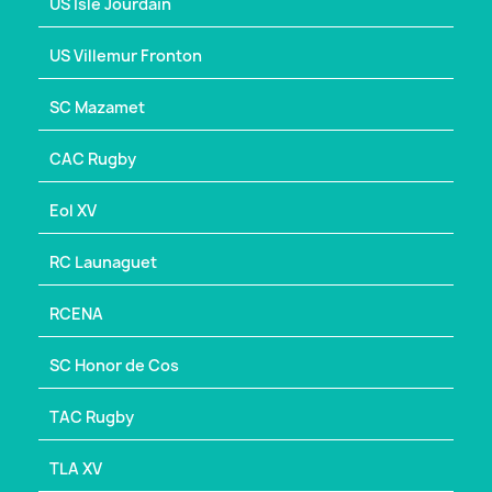
US Isle Jourdain
US Villemur Fronton
SC Mazamet
CAC Rugby
Eol XV
RC Launaguet
RCENA
SC Honor de Cos
TAC Rugby
TLA XV