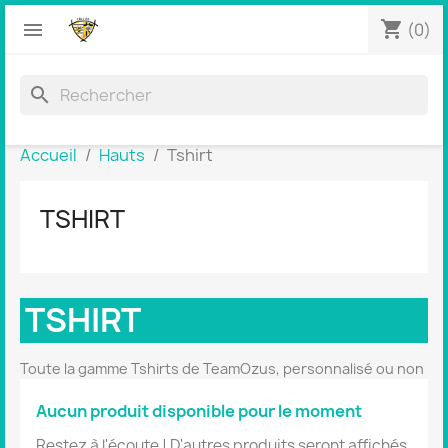
shopping_cart


(0)
search
Accueil
Hauts
Tshirt
TSHIRT
TSHIRT
Toute la gamme Tshirts de TeamOzus, personnalisé ou non
Aucun produit disponible pour le moment
Restez à l'écoute ! D'autres produits seront affichés