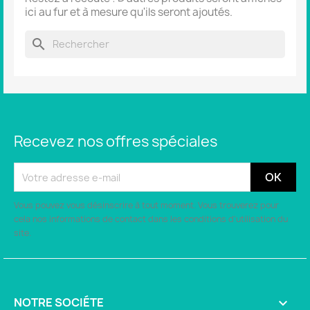
ici au fur et à mesure qu'ils seront ajoutés.
search
Recevez nos offres spéciales
Vous pouvez vous désinscrire à tout moment. Vous trouverez pour
cela nos informations de contact dans les conditions d'utilisation du
site.
NOTRE SOCIÉTE
