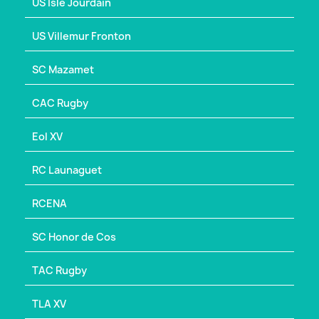
US Isle Jourdain
US Villemur Fronton
SC Mazamet
CAC Rugby
Eol XV
RC Launaguet
RCENA
SC Honor de Cos
TAC Rugby
TLA XV