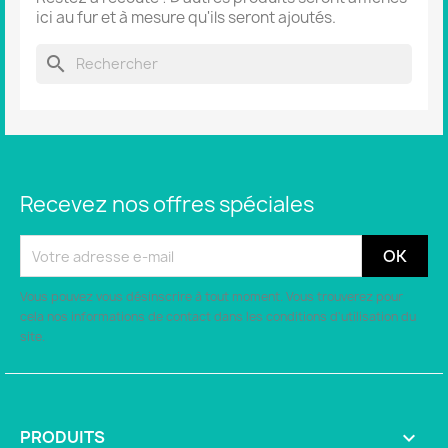
ici au fur et à mesure qu'ils seront ajoutés.
search
Recevez nos offres spéciales
Vous pouvez vous désinscrire à tout moment. Vous trouverez pour
cela nos informations de contact dans les conditions d'utilisation du
site.
PRODUITS
