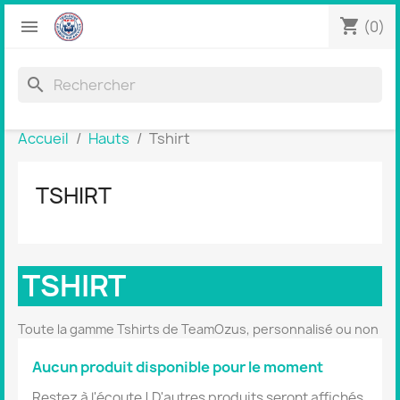
shopping_cart


(0)
search
Accueil
Hauts
Tshirt
TSHIRT
TSHIRT
Toute la gamme Tshirts de TeamOzus, personnalisé ou non
Aucun produit disponible pour le moment
Restez à l'écoute ! D'autres produits seront affichés