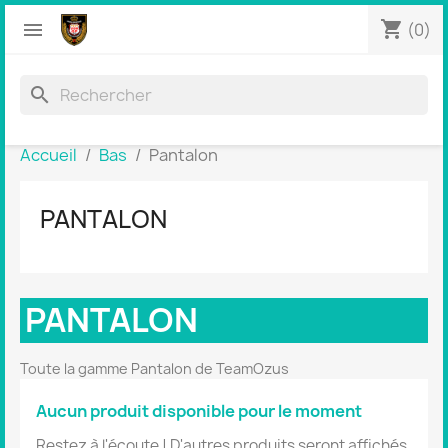
shopping_cart


(0)
search
Accueil
Bas
Pantalon
PANTALON
PANTALON
Toute la gamme Pantalon de TeamOzus
Aucun produit disponible pour le moment
Restez à l'écoute ! D'autres produits seront affichés