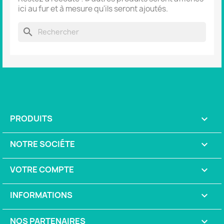
ici au fur et à mesure qu'ils seront ajoutés.
search
PRODUITS

NOTRE SOCIÉTE

VOTRE COMPTE

INFORMATIONS
keyboard_arrow_down
NOS PARTENAIRES
