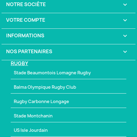
NOTRE SOCIÉTE

VOTRE COMPTE

INFORMATIONS
keyboard_arrow_down
NOS PARTENAIRES

RUGBY
Stade Beaumontois Lomagne Rugby
Balma Olympique Rugby Club
Rugby Carbonne Longage
Stade Montchanin
US Isle Jourdain