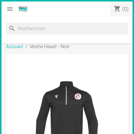
shopping_cart


(0)
search
Accueil
Veste Havel - Noir