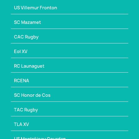
US Villemur Fronton
SC Mazamet
CAC Rugby
Eol XV
RC Launaguet
RCENA
SC Honor de Cos
TAC Rugby
TLA XV
US Montréjeau Gourdan