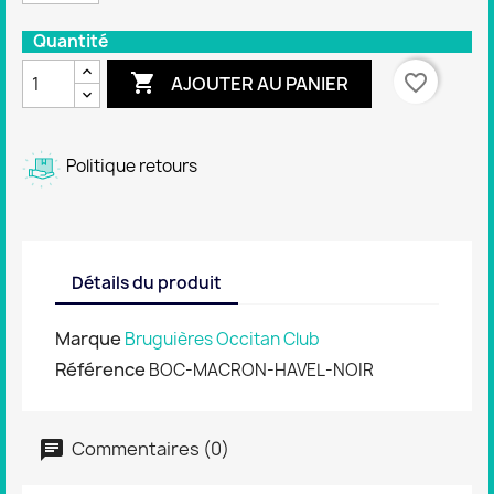
Quantité

favorite_border
AJOUTER AU PANIER
Politique retours
Détails du produit
Marque
Bruguières Occitan Club
Référence
BOC-MACRON-HAVEL-NOIR
Commentaires (0)