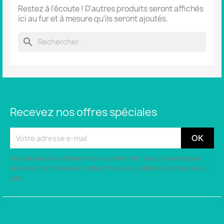
Restez à l'écoute ! D'autres produits seront affichés
ici au fur et à mesure qu'ils seront ajoutés.
search
Recevez nos offres spéciales
Vous pouvez vous désinscrire à tout moment. Vous trouverez pour
cela nos informations de contact dans les conditions d'utilisation du
site.