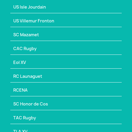
US Isle Jourdain
US Villemur Fronton
SC Mazamet
CAC Rugby
Eol XV
RC Launaguet
RCENA
SC Honor de Cos
TAC Rugby
TLA XV