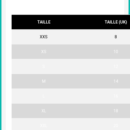
Femme
TAILLE
TAILLE (UK)
XXS
8
XS
10
S
12
M
14
L
16
XL
18
XXL
20