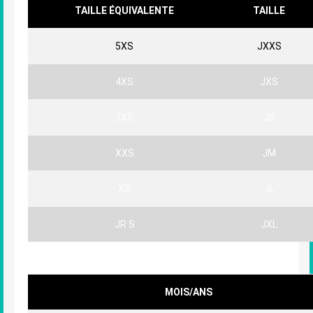
TAILLE ÉQUIVALENTE
TAILLE
5XS
JXXS
4XS
JXS
3XS
JS
XXS
JM
XS
JL
JR S
JXL
Bébé
MOIS/ANS