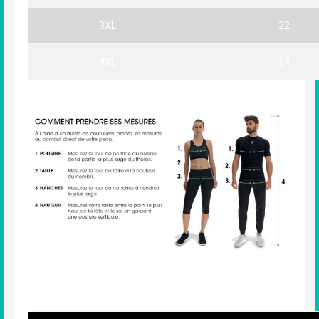
3XL
22
4XL
24
Enfants