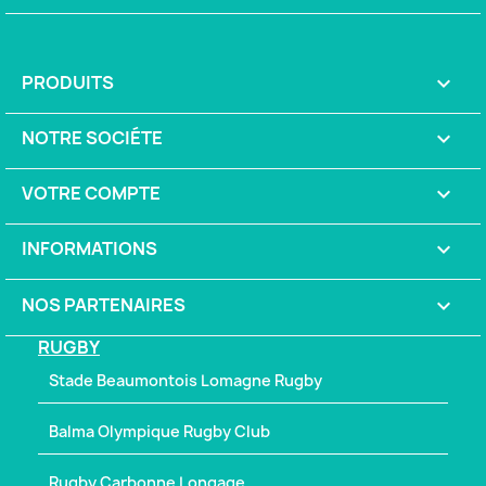
PRODUITS

NOTRE SOCIÉTE

VOTRE COMPTE

INFORMATIONS
keyboard_arrow_down
NOS PARTENAIRES

RUGBY
Stade Beaumontois Lomagne Rugby
Balma Olympique Rugby Club
Rugby Carbonne Longage