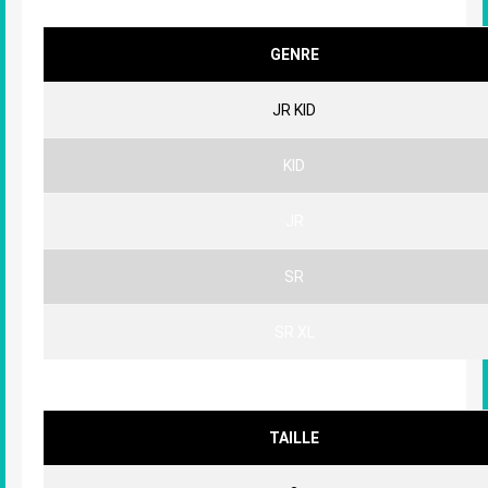
CHAUSSETTES
GENRE
JR KID
KID
JR
SR
SR XL
BALLONS
TAILLE