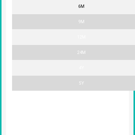
6M
9M
12M
24M
4Y
5Y
Pour les accessoires non spécifiés,
les tailles sont généralement
indiquées dans la description.