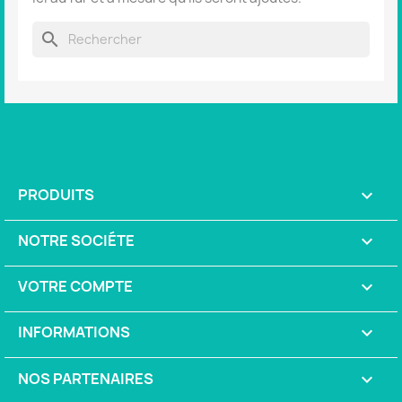
search
PRODUITS

NOTRE SOCIÉTE

VOTRE COMPTE

INFORMATIONS
keyboard_arrow_down
NOS PARTENAIRES
