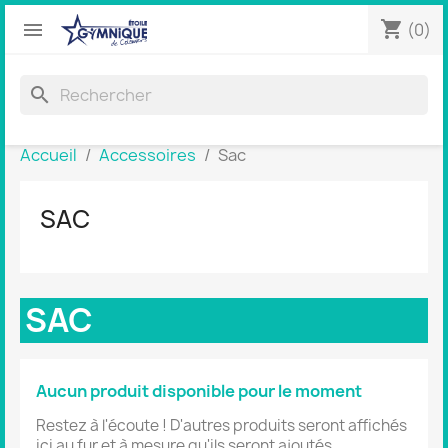
shopping_cart


(0)
search
Accueil
Accessoires
Sac
SAC
SAC
Aucun produit disponible pour le moment
Restez à l'écoute ! D'autres produits seront affichés
ici au fur et à mesure qu'ils seront ajoutés.