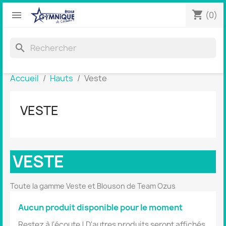
shopping_cart


(0)
search
Accueil
Hauts
Veste
VESTE
VESTE
Toute la gamme Veste et Blouson de Team Ozus
Aucun produit disponible pour le moment
Restez à l'écoute ! D'autres produits seront affichés