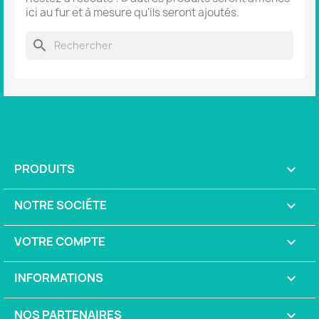
ici au fur et à mesure qu'ils seront ajoutés.
search
PRODUITS

NOTRE SOCIÉTE

VOTRE COMPTE

INFORMATIONS
keyboard_arrow_down
NOS PARTENAIRES
