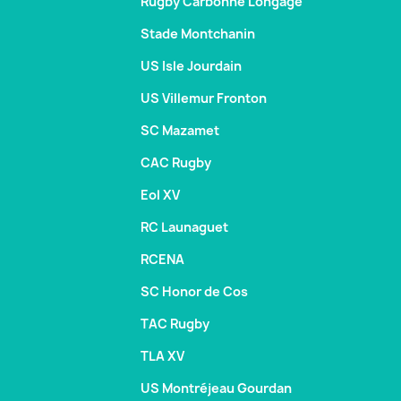
Rugby Carbonne Longage
Stade Montchanin
US Isle Jourdain
US Villemur Fronton
SC Mazamet
CAC Rugby
Eol XV
RC Launaguet
RCENA
SC Honor de Cos
TAC Rugby
TLA XV
US Montréjeau Gourdan