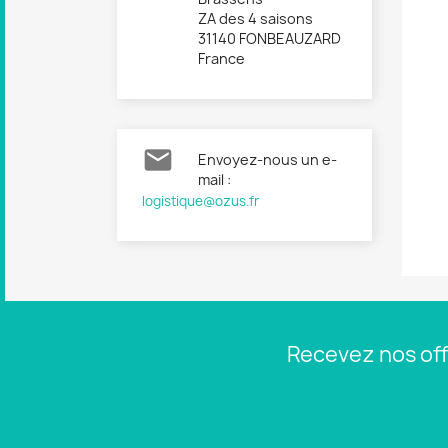
ZA des 4 saisons
31140 FONBEAUZARD
France

Envoyez-nous un e-
mail :
logistique@ozus.fr
Recevez nos off