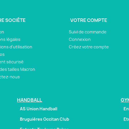
E SOCIÉTE
VOTRE COMPTE
son
Suivi de commande
ns légales
Connexion
ions d'utilisation
Créez votre compte
pos
nt sécurisé
des tailles Macron
ctez-nous
HANDBALL
GY
AS Union Handball
En
Bruguières Occitan Club
Et