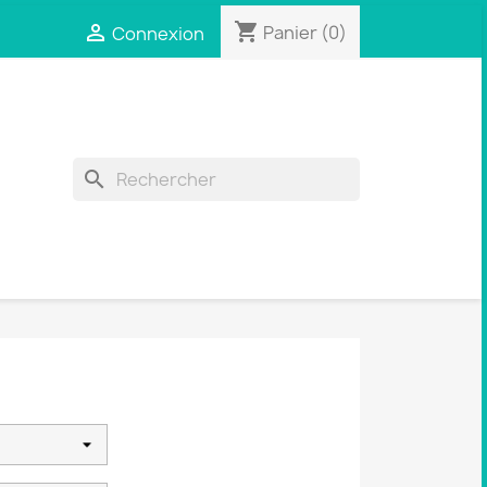
shopping_cart

Panier
(0)
Connexion
search