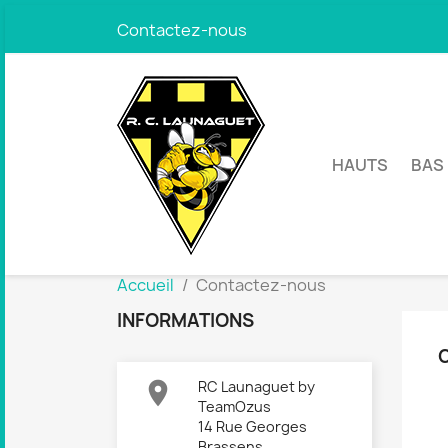
Contactez-nous
HAUTS
BAS
Accueil
Contactez-nous
INFORMATIONS

RC Launaguet by
TeamOzus
14 Rue Georges
Brassens