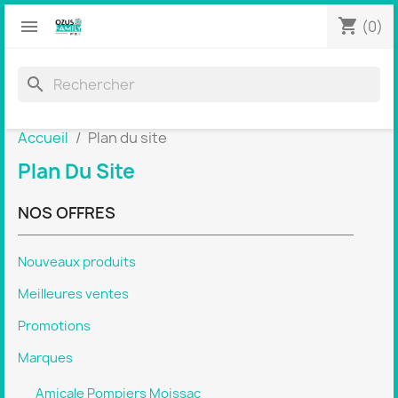
shopping_cart


(0)
search
Accueil
Plan du site
Plan Du Site
NOS OFFRES
Nouveaux produits
Meilleures ventes
Promotions
Marques
Amicale Pompiers Moissac