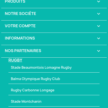
PRODUITS

NOTRE SOCIÉTE

VOTRE COMPTE

INFORMATIONS
keyboard_arrow_down
NOS PARTENAIRES

RUGBY
Stade Beaumontois Lomagne Rugby
Balma Olympique Rugby Club
Rugby Carbonne Longage
Stade Montchanin